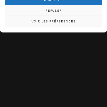
REFUSER
VOIR LES PRÉFÉRENCES
le Corsica tattoo fest est terminé. Nous
revenons avec les mains chargées, deux jours
de convention à Ajaccio où nous avons eu
l’honneur de remporter 3 prix.…
«
LIRE LA SUITE DE
R
E
T
O
U
R
S
U
R
L
E