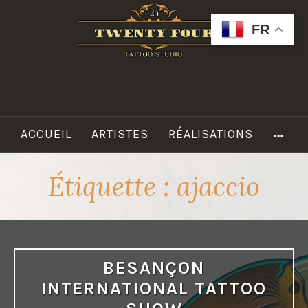
Accéder
au
FR
contenu
principal
TWENTY
FOUR
TATTOO
MO
ACCUEIL
ARTISTES
RÉALISATIONS
Étiquette :
ajaccio
BESANÇON
INTERNATIONAL TATTOO