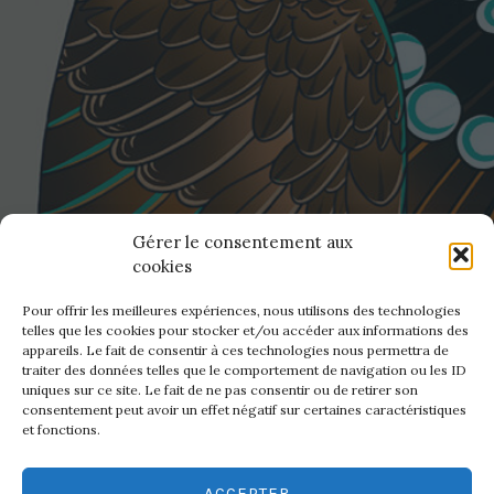
N
T
E
R
N
A
T
I
O
N
A
L
T
A
T
Gérer le consentement aux
T
cookies
O
O
S
Pour offrir les meilleures expériences, nous utilisons des technologies
H
telles que les cookies pour stocker et/ou accéder aux informations des
O
appareils. Le fait de consentir à ces technologies nous permettra de
W
traiter des données telles que le comportement de navigation ou les ID
»
uniques sur ce site. Le fait de ne pas consentir ou de retirer son
consentement peut avoir un effet négatif sur certaines caractéristiques
RETOUR SUR LE CORSICA
et fonctions.
TATTOO FEST
ACCEPTER