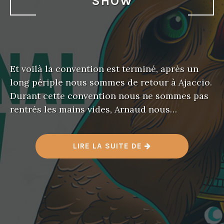
SHOW
Et voilà la convention est terminé, après un
long périple nous sommes de retour à Ajaccio.
Durant cette convention nous ne sommes pas
rentrés les mains vides, Arnaud nous…
«
LIRE LA SUITE DE
B
E
S
A
N
Ç
O
N
I