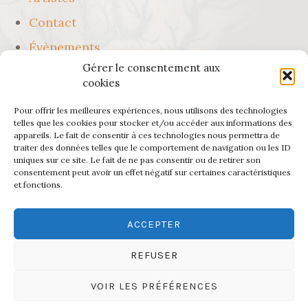
Contact
Évènements
Gérer le consentement aux
Le salon en image
cookies
Mentions légales
Pour offrir les meilleures expériences, nous utilisons des technologies
Où nous trouver ?
telles que les cookies pour stocker et/ou accéder aux informations des
appareils. Le fait de consentir à ces technologies nous permettra de
Plan du site
traiter des données telles que le comportement de navigation ou les ID
uniques sur ce site. Le fait de ne pas consentir ou de retirer son
Politique de confidentialité
consentement peut avoir un effet négatif sur certaines caractéristiques
et fonctions.
Qui sommes nous ?
Réalisations
ACCEPTER
REFUSER
Mentions légales
Plan du site
Politique de confidentialité
VOIR LES PRÉFÉRENCES
Site crée par Tim