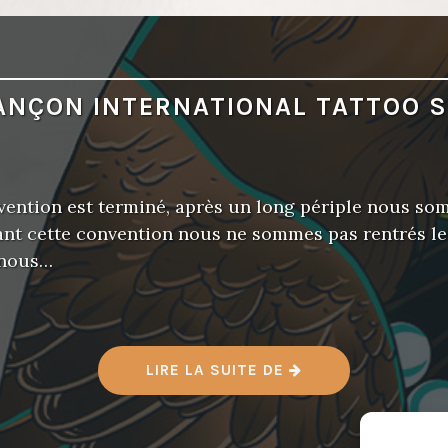
ANÇON INTERNATIONAL TATTOO 
nvention est terminé, après un long périple nous s
rant cette convention nous ne sommes pas rentrés l
 nous…
«
LIRE LA SUITE DE
B
E
S
A