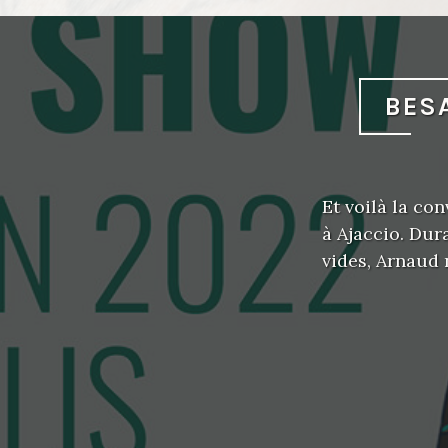
BES
Et voilà la co
à Ajaccio. Du
vides, Arnaud