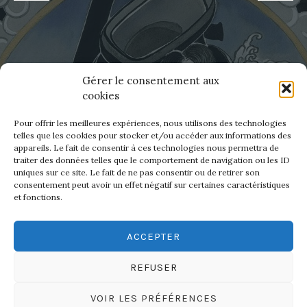
le Corsica tattoo fest est terminé. Nous
Gérer le consentement aux
revenons avec les mains chargées, deux jours
cookies
de convention à Ajaccio où nous avons eu
Pour offrir les meilleures expériences, nous utilisons des technologies
l’honneur de remporter 3 prix.…
telles que les cookies pour stocker et/ou accéder aux informations des
appareils. Le fait de consentir à ces technologies nous permettra de
traiter des données telles que le comportement de navigation ou les ID
uniques sur ce site. Le fait de ne pas consentir ou de retirer son
«
LIRE LA SUITE DE
consentement peut avoir un effet négatif sur certaines caractéristiques
et fonctions.
R
E
T
O
ACCEPTER
U
R
S
REFUSER
U
R
L
VOIR LES PRÉFÉRENCES
E