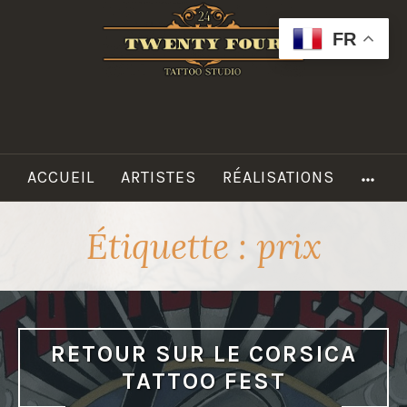
Accéder
au
FR
contenu
principal
TWENTY
FOUR
TATTOO
MO
ACCUEIL
ARTISTES
RÉALISATIONS
Étiquette :
prix
RETOUR SUR LE CORSICA
TATTOO FEST